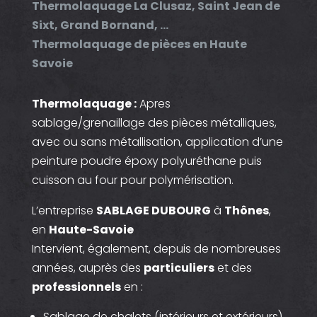
Thermolaquage La Clusaz, Saint Jean de
Sixt, Grand Bornand, …
Thermolaquage de pièces en Haute
Savoie
Thermolaquage :
Apres
sablage/grenaillage des pièces métalliques,
avec ou sans métallisation, application d’une
peinture poudre époxy polyuréthane puis
cuisson au four pour polymérisation.
L’entreprise
SABLAGE DUBOURG
à
Thônes
,
en
Haute-Savoie
Intervient, également, depuis de nombreuses
années, auprès des
particuliers
et des
professionnels
en :
Sablage de chalets (intérieurs et extérieurs)